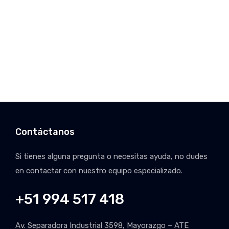
Venta de Repuestos Originales
Planchado y Pintura
Conversión a GLP
Diagnostic
Afinamiento de Motor
Mecánica General
Lavados Especiales
Venta de Autos Usados
Contáctanos
Venta de Repuestos
Originales
Planchado y Pintura
Si tienes alguna pregunta o necesitas ayuda, no dudes
Conversión a GLP
en contactar con nuestro equipo especializado.
Afinamiento de Motor
Diagnostic
+51 994 517 418
Mecánica General
Av. Separadora Industrial 3598, Mayorazgo – ATE